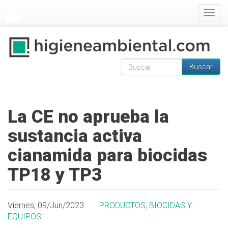
Pasar al contenido principal
Togg
navig
Buscar
Formulario de
Buscar
búsqueda
La CE no aprueba la
sustancia activa
cianamida para biocidas
TP18 y TP3
Viernes, 09/Jun/2023
PRODUCTOS, BIOCIDAS Y
EQUIPOS