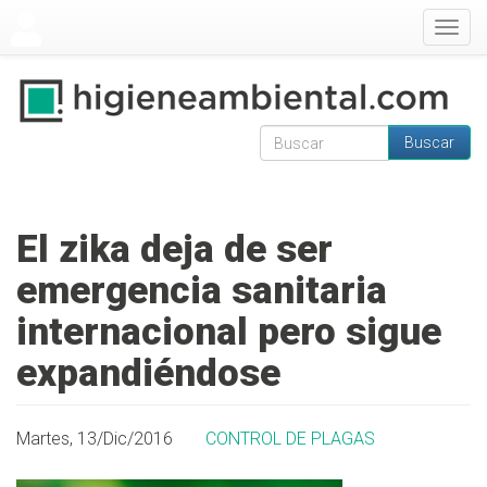
Pasar al contenido principal
Togg
navig
Buscar
Formulario de
Buscar
búsqueda
El zika deja de ser
emergencia sanitaria
internacional pero sigue
expandiéndose
Martes, 13/Dic/2016
CONTROL DE PLAGAS