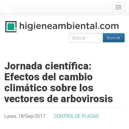
Pasar al contenido principal
Togg
navig
Buscar
Formulario de
Buscar
búsqueda
Jornada científica:
Efectos del cambio
climático sobre los
vectores de arbovirosis
Lunes, 18/Sep/2017
CONTROL DE PLAGAS