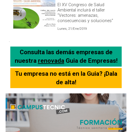
El XV Congreso de Salud
Ambiental incluirá el taller
"Vectores: amenazas,
consecuencias y soluciones"
Lunes, 21/Ene/2019
.
Consulta las demás empresas de
nuestra
renovada
Guia de Empresas!
Tu empresa no está en la Guia? ¡Dala
de alta!