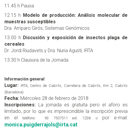
11.45 h Pausa
12.15 h
Modelo de producción: Análisis molecular de
muestras susceptibles
Dra. Amparo Girós, Sistemas Genómicos
13.00 h
Discusión y exposición de insectos plaga de
cereales
Dr. Jordi Riudavets y Dra. Nuria Agustí, IRTA
13.30 h Clausura de la Jornada
Información general
Lugar:
IRTA, Centro de Cabrils,
Carretera de Cabrils, Km 2,
Cabrils
(Barcelona)
Fecha:
Miércoles 28 de febrero de 2018
Inscripciones:
La jornada es gratuita pero el aforo es
limitado, por lo que es imprescindible la inscripción previa
en el
por e-mail:
teléfono: 93 7507511 ext. 1238. o
monica.puigderrajols@irta.cat