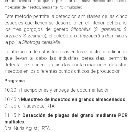
jornada técnica en la que se presentará un nuevo método de detección
molecular de insectos, mediante PCR múltiplex.
Este método permite la detección simultánea de las cinco
especies que tienen su desarrollo en el interior del grano:
los tres gorgojos de género
Sitophilus
(
S. granarius, S.
oryzae
y
S. zeamais
), el coleóptero
Rhyzopertha dominica
y
la polilla
Sitotroga cerealella
.
La utilización de estas técnicas en los muestreos rutinarios,
que llevan a cabo las industrias cerealistas, permitiría
detectar de manera precisa las contaminaciones de estos
insectos en los diferentes puntos críticos de producción.
Programa
10.30 h Inscripciones y entrega de documentación
10.45 h
Muestreo de insectos en granos almacenados
Dr. Jordi Riudavets, IRTA
11.15 h
Detección de plagas del grano mediante PCR
multiplex
Dra. Nuria Agustí, IRTA