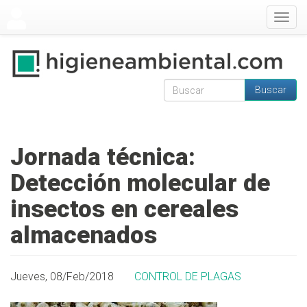
Pasar al contenido principal
Togg
navig
Buscar
Formulario de
Buscar
búsqueda
Jornada técnica:
Detección molecular de
insectos en cereales
almacenados
Jueves, 08/Feb/2018
CONTROL DE PLAGAS