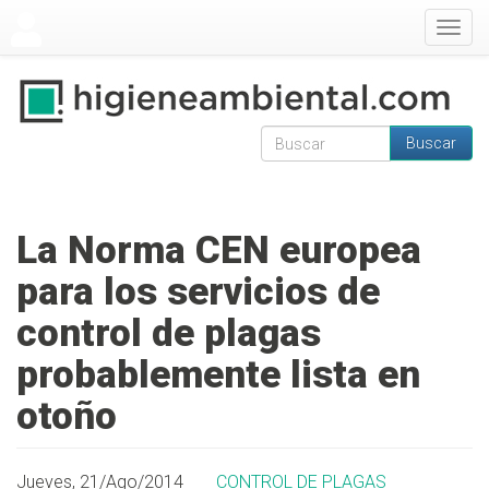
Pasar al contenido principal
Togg
navig
Buscar
Formulario de
Buscar
búsqueda
La Norma CEN europea
para los servicios de
control de plagas
probablemente lista en
otoño
Jueves, 21/Ago/2014
CONTROL DE PLAGAS