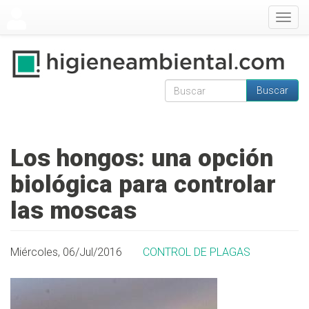
Pasar al contenido principal
Togg
navig
Buscar
Formulario de
Buscar
búsqueda
Los hongos: una opción
biológica para controlar
las moscas
Miércoles, 06/Jul/2016
CONTROL DE PLAGAS