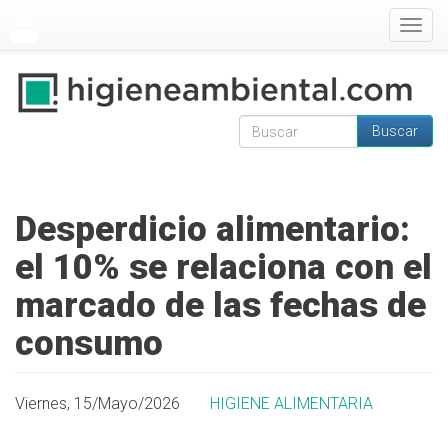
Pasar al contenido principal
Togg
navig
Buscar
Formulario de
Buscar
búsqueda
Desperdicio alimentario:
el 10% se relaciona con el
marcado de las fechas de
consumo
Viernes, 15/Mayo/2026
HIGIENE ALIMENTARIA