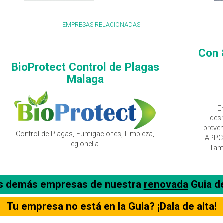
EMPRESAS RELACIONADAS
Con 
BioProtect Control de Plagas
Malaga
E
desr
preven
Control de Plagas, Fumigaciones, Limpieza,
APPCC
Legionella...
Tamb
as demás empresas de nuestra
renovada
Guia d
Tu empresa no está en la Guia? ¡Dala de alta!