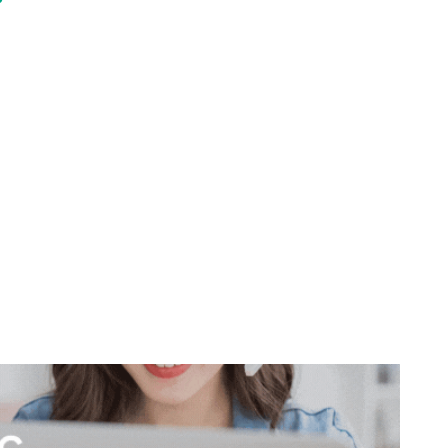
don
are