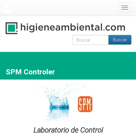
Pasar al contenido principal
Togg
navig
Buscar
Formulario de
Buscar
búsqueda
SPM Controler
Laboratorio de Control