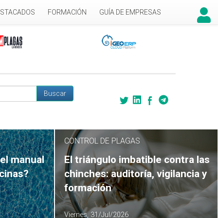
ESTACADOS
FORMACIÓN
GUÍA DE EMPRESAS
Buscar
 búsqueda
CONTROL DE PLAGAS
el manual
El triángulo imbatible contra las
scinas?
chinches: auditoría, vigilancia y
formación
Viernes, 31/Jul/2026