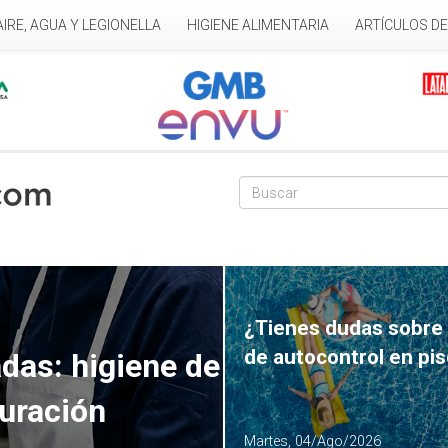
AIRE, AGUA Y LEGIONELLA
HIGIENE ALIMENTARIA
ARTÍCULOS D
Formulario de
Buscar
¿Tienes dudas sobre 
de autocontrol en pi
das: higiene de
auración
Martes, 04/Ago/2026