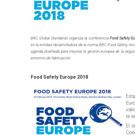
BRC Global Standards organiza la conferencia
Food Safety E
es la entidad desarrolladora de la norma
BRC Food Safety,
reco
agenda diseñada para mejorar la gestión europea de la segurid
entornos de fabricación.
Food Safety Europe 2018
Est
Eur
vali
la s
El o
Con