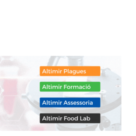
don
are