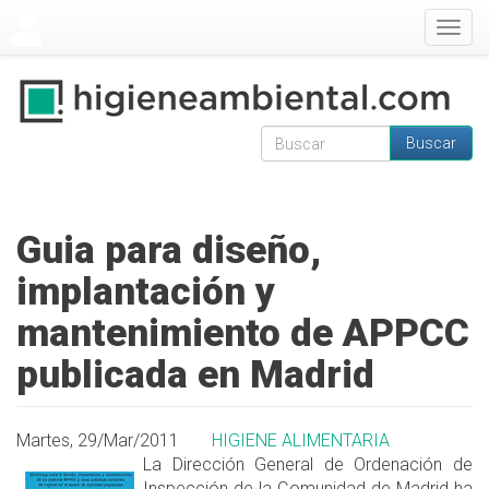
Pasar al contenido principal
Togg
navig
Buscar
Formulario de
Buscar
búsqueda
Guia para diseño,
implantación y
mantenimiento de APPCC
publicada en Madrid
Martes, 29/Mar/2011
HIGIENE ALIMENTARIA
La Dirección General de Ordenación de
Inspección de la Comunidad de Madrid ha