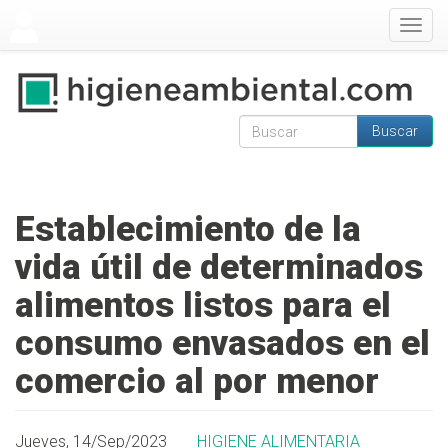
Pasar al contenido principal
Togg
navig
Buscar
Formulario de
Buscar
búsqueda
Establecimiento de la
vida útil de determinados
alimentos listos para el
consumo envasados en el
comercio al por menor
Jueves, 14/Sep/2023
HIGIENE ALIMENTARIA