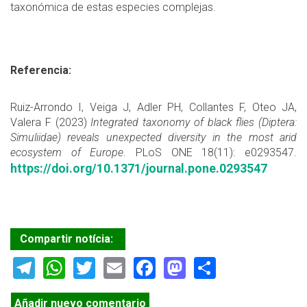
taxonómica de estas especies complejas.
Referencia:
Ruiz-Arrondo I, Veiga J, Adler PH, Collantes F, Oteo JA,
Valera F (2023)
Integrated taxonomy of black flies (Diptera:
Simuliidae) reveals unexpected diversity in the most arid
ecosystem of Europe
. PLoS ONE 18(11): e0293547.
https://doi.org/10.1371/journal.pone.0293547
Compartir notícia:
Telegram
WhatsApp
Twitter
Email
Facebook
Mastodon
Share
Añadir nuevo comentario