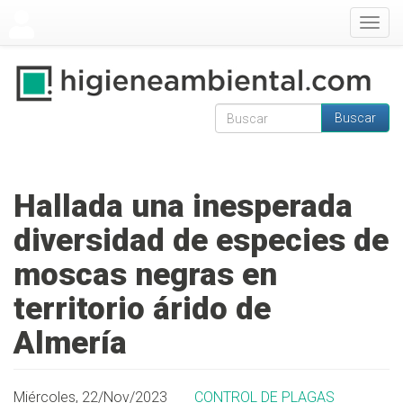
Pasar al contenido principal
Togg
navig
Buscar
Formulario de
Buscar
búsqueda
Hallada una inesperada
diversidad de especies de
moscas negras en
territorio árido de
Almería
Miércoles, 22/Nov/2023
CONTROL DE PLAGAS