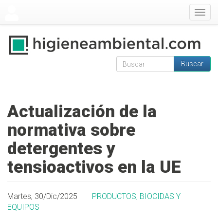
Pasar al contenido principal
Togg
navig
Buscar
Formulario de
Buscar
búsqueda
Actualización de la
normativa sobre
detergentes y
tensioactivos en la UE
Martes, 30/Dic/2025
PRODUCTOS, BIOCIDAS Y
EQUIPOS