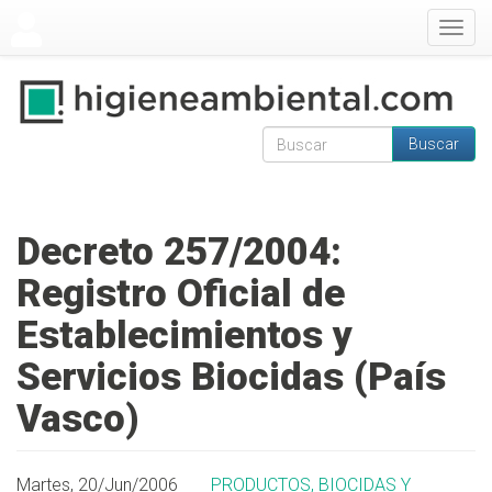
Pasar al contenido principal
Togg
navig
Buscar
Formulario de
Buscar
búsqueda
Decreto 257/2004:
Registro Oficial de
Establecimientos y
Servicios Biocidas (País
Vasco)
Martes, 20/Jun/2006
PRODUCTOS, BIOCIDAS Y