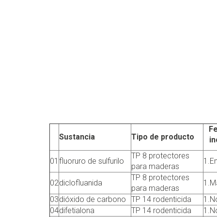
Fe
Sustancia
Tipo de producto
in
TP 8 protectores
01
fluoruro de sulfurilo
1.E
para maderas
TP 8 protectores
02
diclofluanida
1.M
para maderas
03
dióxido de carbono
TP 14 rodenticida
1.N
04
difetialona
TP 14 rodenticida
1.N