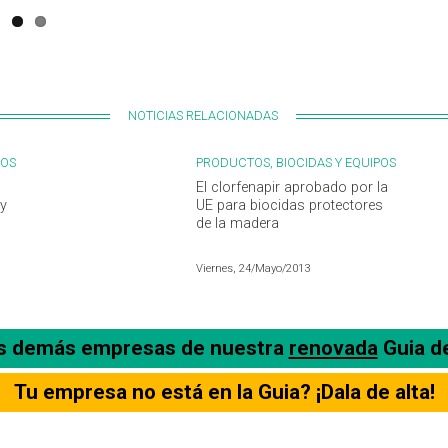
NOTICIAS RELACIONADAS
POS
PRODUCTOS, BIOCIDAS Y EQUIPOS
El clorfenapir aprobado por la
 y
UE para biocidas protectores
de la madera
Viernes, 24/Mayo/2013
as demás empresas de nuestra
renovada
Guia d
Tu empresa no está en la Guia? ¡Dala de alta!