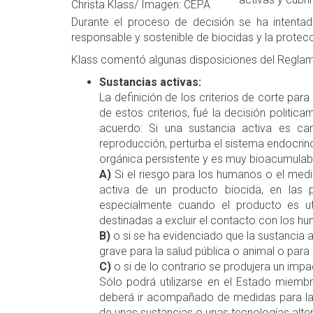
Christa Klass/ Imagen: CEPA
Durante el proceso de decisión se ha intentado
responsable y sostenible de biocidas y la prote
Klass comentó algunas disposiciones del Reglamen
Sustancias activas:
La definición de los criterios de corte par
de estos criterios, fué la decisión politic
acuerdo: Si una sustancia activa es can
reproducción, perturba el sistema endocrin
orgánica persistente y es muy bioacumulabl
A)
Si el riesgo para los humanos o el medi
activa de un producto biocida, en las pe
especialmente cuando el producto es ut
destinadas a excluir el contacto con los h
B)
o si se ha evidenciado que la sustancia a
grave para la salud pública o animal o para
C)
o si de lo contrario se produjera un im
Sólo podrá utilizarse en el Estado miembr
deberá ir acompañado de medidas para la a
de unas sustancias o unas tecnologías alte