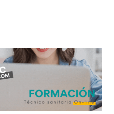
don
are