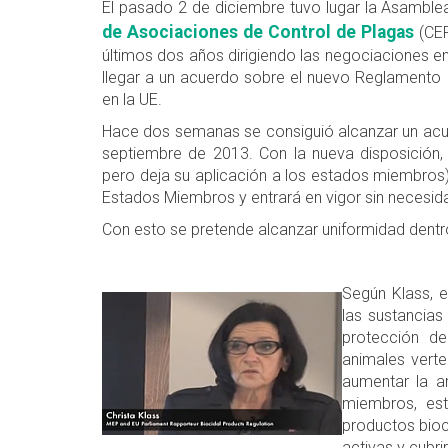
El pasado 2 de diciembre tuvo lugar la Asamblea
de Asociaciones de Control de Plagas
(CEP
últimos dos años dirigiendo las negociaciones e
llegar a un acuerdo sobre el nuevo Reglamento r
en la UE.
Hace dos semanas se consiguió alcanzar un acue
septiembre de 2013. Con la nueva disposición, l
pero deja su aplicación a los estados miembros)
Estados Miembros y entrará en vigor sin necesid
Con esto se pretende alcanzar uniformidad dentro
Según Klass, e
las sustancias
protección de
animales verte
aumentar la a
miembros, est
productos bioci
activas y cubri