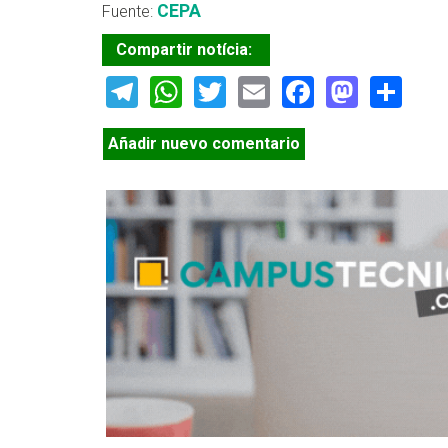
CEPA
Fuente:
Compartir notícia:
Telegram
WhatsApp
Twitter
Email
Facebook
Masto
Sh
Añadir nuevo comentario