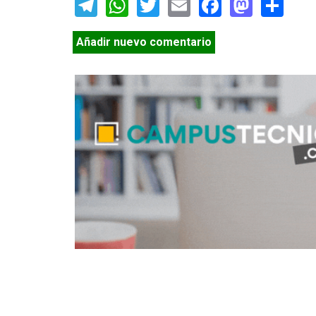
Telegram
WhatsApp
Twitter
Email
Facebook
Masto
Sh
Añadir nuevo comentario