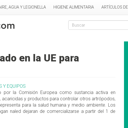
AIRE, AGUA Y LEGIONELLA
HIGIENE ALIMENTARIA
ARTÍCULOS D
Formulario de
Buscar
zado en la UE para
S Y EQUIPOS
do por la Comisión Europea como sustancia activa en
s, acaricidas y pro­ductos para controlar otros artrópodos,
 representa para la salud humana y medio ambiente. Los
gan naled dejaran de comercializarse a partir del 1 de