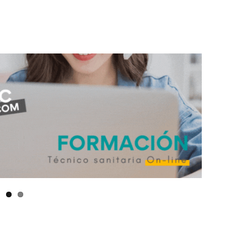
don
are