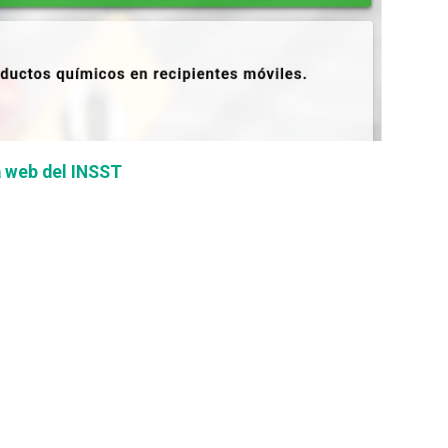
a web del INSST
don
are