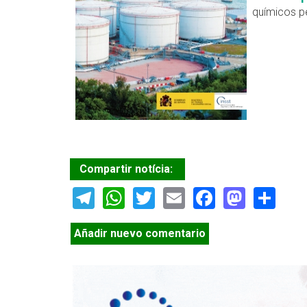
químicos p
Compartir notícia:
Telegram
WhatsApp
Twitter
Email
Facebook
Masto
Sh
Añadir nuevo comentario