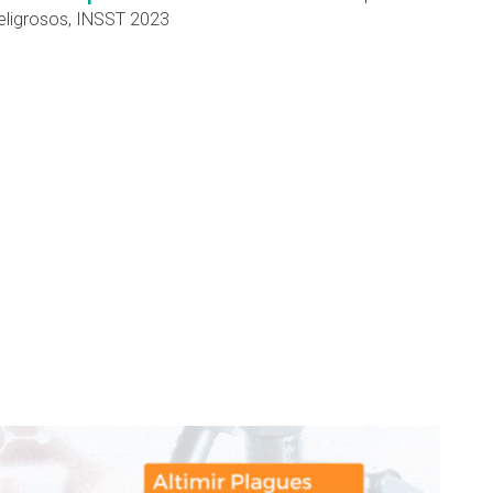
eligrosos, INSST 2023
don
are