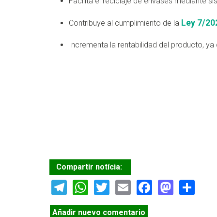
Facilita el reciclaje de envases mediante 
Ley 7/20
Contribuye al cumplimiento de la
Incrementa la rentabilidad del producto, ya q
Compartir notícia:
Telegram
WhatsApp
Twitter
Email
Facebook
Masto
Sh
Añadir nuevo comentario