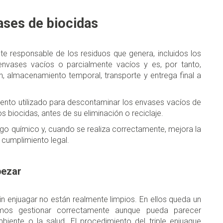
vases de biocidas
e responsable de los residuos que genera, incluidos los
envases vacíos o parcialmente vacíos y es, por tanto,
ón, almacenamiento temporal, transporte y entrega final a
miento utilizado para descontaminar los envases vacíos de
biocidas, antes de su eliminación o reciclaje.
sgo químico y, cuando se realiza correctamente, mejora la
l cumplimiento legal.
pezar
n enjuagar no están realmente limpios. En ellos queda un
os gestionar correctamente aunque pueda parecer
biente o la salud. El procedimiento del triple enjuague