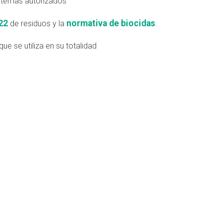
sistemas autorizados
22
normativa de biocidas
de residuos y la
.
ue se utiliza en su totalidad
don
are