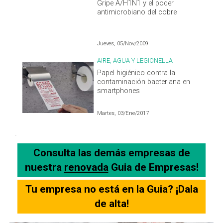
Gripe A/H1N1 y el poder
antimicrobiano del cobre
Jueves, 05/Nov/2009
AIRE, AGUA Y LEGIONELLA
Papel higiénico contra la
contaminación bacteriana en
smartphones
Martes, 03/Ene/2017
.
Consulta las demás empresas de
nuestra
renovada
Guia de Empresas!
Tu empresa no está en la Guia? ¡Dala
de alta!