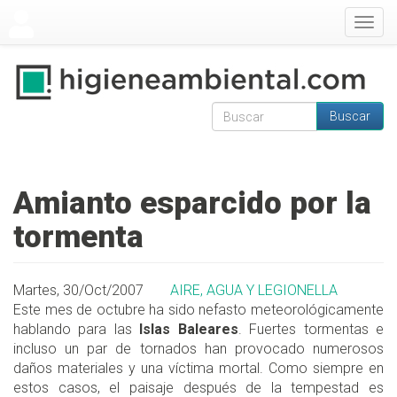
Pasar al contenido principal
Togg
navig
Buscar
Formulario de
Buscar
búsqueda
Amianto esparcido por la
tormenta
Martes, 30/Oct/2007
AIRE, AGUA Y LEGIONELLA
Este mes de octubre ha sido nefasto meteorológicamente
hablando para las
Islas Baleares
. Fuertes tormentas e
incluso un par de tornados han provocado numerosos
daños materiales y una víctima mortal. Como siempre en
estos casos, el paisaje después de la tempestad es