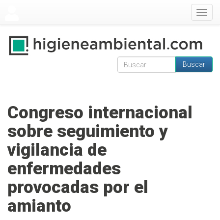
Pasar al contenido principal
Togg
navig
Buscar
Formulario de
Buscar
búsqueda
Congreso internacional
sobre seguimiento y
vigilancia de
enfermedades
provocadas por el
amianto