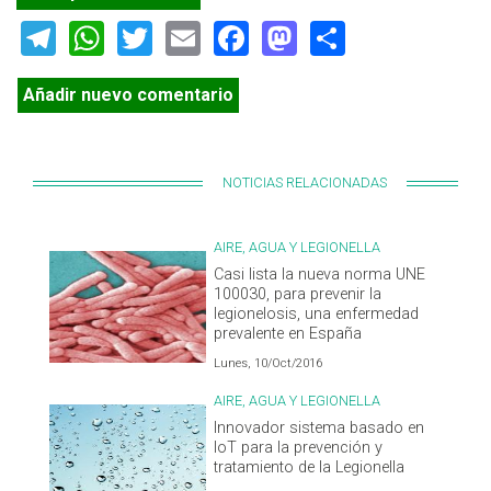
Telegram
WhatsApp
Twitter
Email
Facebook
Mastodon
Share
Añadir nuevo comentario
NOTICIAS RELACIONADAS
AIRE, AGUA Y LEGIONELLA
Casi lista la nueva norma UNE
100030, para prevenir la
legionelosis, una enfermedad
prevalente en España
Lunes, 10/Oct/2016
AIRE, AGUA Y LEGIONELLA
Innovador sistema basado en
IoT para la prevención y
tratamiento de la Legionella