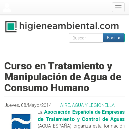
Pasar al contenido principal
Togg
navig
Buscar
Formulario de
Buscar
búsqueda
Curso en Tratamiento y
Manipulación de Agua de
Consumo Humano
Jueves, 08/Mayo/2014
AIRE, AGUA Y LEGIONELLA
Asociación Española de Empresas
La
de Tratamiento y Control de Aguas
(AQUA ESPAÑA) organiza esta formación