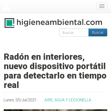
Pasar al contenido principal
Togg
navig
Buscar
Formulario de
Buscar
búsqueda
Radón en interiores,
nuevo dispositivo portátil
para detectarlo en tiempo
real
Lunes, 05/Jul/2021
AIRE, AGUA Y LEGIONELLA