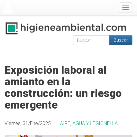
Pasar al contenido principal
Togg
navig
Buscar
Formulario de
Buscar
búsqueda
Exposición laboral al
amianto en la
construcción: un riesgo
emergente
Viernes, 31/Ene/2025
AIRE, AGUA Y LEGIONELLA