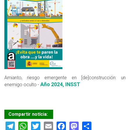
Amianto, riesgo emergente en [de]construcción: un
Año 2024, INSST
enemigo oculto -
Compartir notícia:
Telegram
WhatsApp
Twitter
Email
Facebook
Mastodon
Share