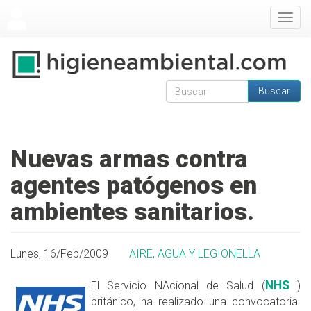
Pasar al contenido principal
Togg
navig
Buscar
Formulario de
Buscar
búsqueda
Nuevas armas contra
agentes patógenos en
ambientes sanitarios.
Lunes, 16/Feb/2009
AIRE, AGUA Y LEGIONELLA
NHS
El Servicio NAcional de Salud (
)
británico, ha realizado una convocatoria