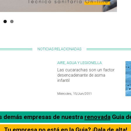
NOTICIAS RELACIONADAS
AIRE, AGUA Y LEGIONELLA
Las cucarachas son un factor
desencadenante de asma
infantil
Miércoles, 15/Jun/2011
as demás empresas de nuestra
renovada
Guia d
Tu empresa no está en la Guia? ¡Dala de alta!