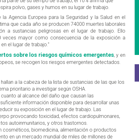
ta parte de su tiempo de trabajo, el 10% afirma que
espira polvo, gases y humos en su lugar de trabajo.
e la Agencia Europea para la Seguridad y la Salud en el
stima que cada año se producen 74000 muertes laborales
ón a sustancias peligrosas en el lugar de trabajo. Ello
10 veces mayor como consecuencia de la exposición a
n el lugar de trabajo."
ertos sobre los riesgos químicos emergentes
, y en
ropeos, se recogen los riesgos emergentes detectados.
hallan a la cabeza de la lista de sustancias de las que los
ema prioritario a investigar según OSHA.
n cuanto al alcance del daño que causan las
 suficiente información disponible para desarrollar unas
educir su exposición en el lugar de trabajo. Las
cuerpo provocando toxicidad, efectos cardiopulmonares,
tos autoinmunitarios, y otros trastornos.
 en cosméticos, biomedicina, alimentación o productos
ento en un mercado mundial de miles de millones de