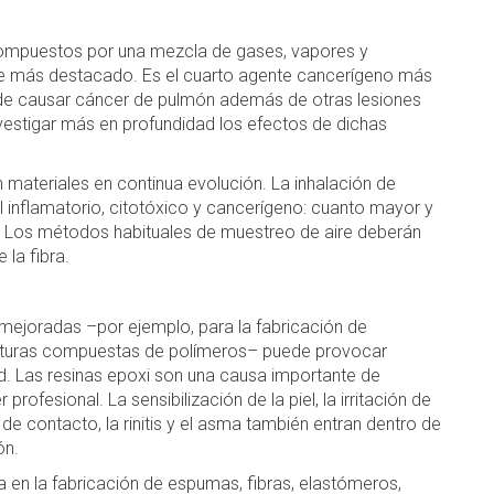
compuestos por una mezcla de gases, vapores y
te más destacado. Es el cuarto agente cancerígeno más
uede causar cáncer de pulmón además de otras lesiones
vestigar más en profundidad los efectos de dichas
ateriales en continua evolución. La inhalación de
l inflamatorio, citotóxico y cancerígeno: cuanto mayor y
s. Los métodos habituales de muestreo de aire deberán
 la fibra.
ejoradas –por ejemplo, para la fabricación de
ructuras compuestas de polímeros– puede provocar
d. Las resinas epoxi son una causa importante de
rofesional. La sensibilización de la piel, la irritación de
ia de contacto, la rinitis y el asma también entran dentro de
ón.
a en la fabricación de espumas, fibras, elastómeros,