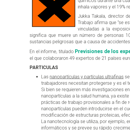
químicos durante una cuar
inhala vapores y el 19% r
Jukka Takala, director d
Trabajo afirma que "se e
vinculadas a la exposici
significa que muere un número de personas 
sustancias peligrosas que a causa de accidentes e
Previsiones de los exp
En el informe, titulado
el que colaboraron 49 expertos de 21 países eu
PARTICULAS
Las
nanopartículas y partículas ultrafinas
se 
trabajadores necesitan protegerse y es el t
Si bien se requieren más investigaciones e
nanopartículas a la salud humana, ya existe
prácticas de trabajo provisionales a fin de r
nanopartículas pueden introducirse en el 
modificación de estructuras proteicas, efec
La nanotecnología se utiliza, por ejemplo,
informáticos y se prevee su rápido crecimi