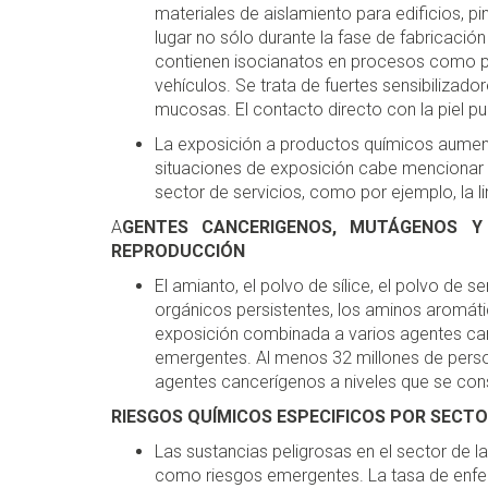
materiales de aislamiento para edificios, pi
lugar no sólo durante la fase de fabricació
contienen isocianatos en procesos como pin
vehículos. Se trata de fuertes sensibilizad
mucosas. El contacto directo con la piel p
La exposición a productos químicos aumenta
situaciones de exposición cabe mencionar la
sector de servicios, como por ejemplo, la li
A
GENTES CANCERIGENOS, MUTÁGENOS Y
REPRODUCCIÓN
El amianto, el polvo de sílice, el polvo de s
orgánicos persistentes, los aminos aromátic
exposición combinada a varios agentes ca
emergentes. Al menos 32 millones de perso
agentes cancerígenos a niveles que se con
RIESGOS QUÍMICOS ESPECIFICOS POR SECT
Las sustancias peligrosas en el sector de l
como riesgos emergentes. La tasa de enfe