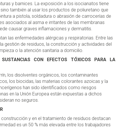
nturas y barnices. La exposición a los isocianatos tiene
n sino también al usar los productos de poliuretano que
tura a pistola, soldadura o abrasión de carrocerías de
ores asociados al asma e irritantes de las membranas
uede causar graves inflamaciones y dermatitis.
n las enfermedades alérgicas y respiratorias. Entre las
 gestión de residuos, la construcción y actividades del
mpieza o la atención sanitaria a domicilio.
 SUSTANCIAS CON EFECTOS TÓXICOS PARA LA
errín, los disolventes orgánicos, los contaminantes
os, los biocidas, las materias colorantes azoicas y la
ncerígenos han sido identificados como riesgos
nas en la Unión Europea están expuestas a dichos
sideran no seguros.
OR
a construcción y en el tratamiento de residuos destacan
rmedad es un 50 % más elevada entre los trabajadores