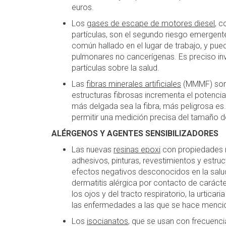
euros.
Los
gases de escape de motores diesel
, 
partículas, son el segundo riesgo emergen
común hallado en el lugar de trabajo, y p
pulmonares no cancerígenas. Es preciso in
partículas sobre la salud.
Las
fibras minerales artificiales
(MMMF) son m
estructuras fibrosas incrementa el potencia
más delgada sea la fibra, más peligrosa e
permitir una medición precisa del tamaño de
ALÉRGENOS Y AGENTES SENSIBILIZADORES
Las nuevas
resinas epoxi
con propiedades m
adhesivos, pinturas, revestimientos y est
efectos negativos desconocidos en la salu
dermatitis alérgica por contacto de carácter p
los ojos y del tracto respiratorio, la urticar
las enfermedades a las que se hace menci
Los
isocianatos
, que se usan con frecuenci