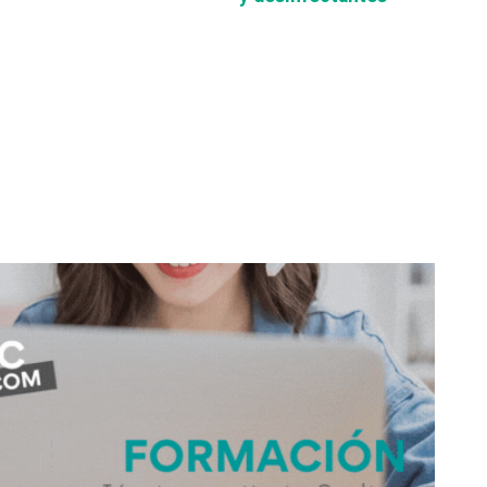
don
are