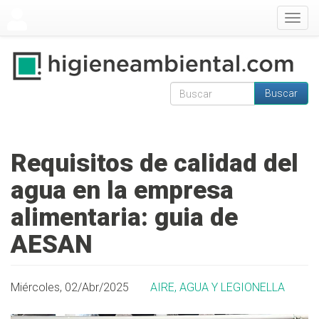
Pasar al contenido principal
Togg
navig
Buscar
Formulario de
Buscar
búsqueda
Requisitos de calidad del
agua en la empresa
alimentaria: guia de
AESAN
Miércoles, 02/Abr/2025
AIRE, AGUA Y LEGIONELLA