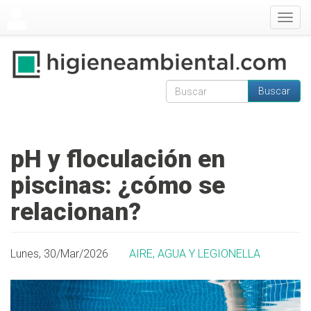
Pasar al contenido principal
Togg
navig
Buscar
Formulario de
Buscar
búsqueda
pH y floculación en
piscinas: ¿cómo se
relacionan?
Lunes, 30/Mar/2026
AIRE, AGUA Y LEGIONELLA