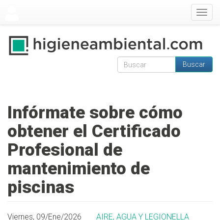
Pasar al contenido principal
Togg
navig
Buscar
Formulario de
Buscar
búsqueda
Infórmate sobre cómo
obtener el Certificado
Profesional de
mantenimiento de
piscinas
Viernes, 09/Ene/2026
AIRE, AGUA Y LEGIONELLA