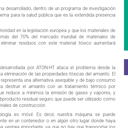
a desarrollado, dentro de un programa de investigación
blema para la salud pública que es la extendida presencia
ioridad en la legislación europea y que los materiales de
más del 70% del mercado mundial de materiales de
eliminar residuos con este material tóxico aumentará
 desarrollada por ATON-HT ataca el problema desde la
 la eliminación de las propiedades tóxicas del amianto. El
representa una alternativa asequible y de bajo consumo
ra destruir el amianto con un tratamiento térmico por
ue reduce a mínimos la emisión de gases y vapores, y
bproducto residual seguro que puede ser utilizado como
riales de construcción.
ología es móvil. Es decir, nuestra máquina se puede
mente en un contenedor o en algún otro lugar donde haya
na ventaja importante, ya que no hay que transportar los