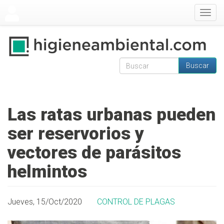
Pasar al contenido principal
Togg
navig
Buscar
Formulario de
Buscar
búsqueda
Las ratas urbanas pueden
ser reservorios y
vectores de parásitos
helmintos
Jueves, 15/Oct/2020
CONTROL DE PLAGAS