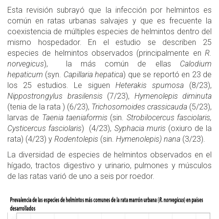
Esta revisión subrayó que la infección por helmintos es
común en ratas urbanas salvajes y que es frecuente la
coexistencia de múltiples especies de helmintos dentro del
mismo hospedador. En el estudio se describen 25
especies de helmintos observados (principalmente en
R.
norvegicus
), la más común de ellas
Calodium
hepaticum
(syn.
Capillaria hepatica
) que se reportó en 23 de
los 25 estudios. Le siguen
Heterakis spumosa
(8/23),
Nippostrongylus brasilensis
(7/23),
Hymenolepis diminuta
(tenia de la rata ) (6/23),
Trichosomoides crassicauda
(5/23),
larvas de
Taenia taeniaformis
(sin.
Strobilocercus fasciolaris,
Cysticercus fasciolaris
) (4/23),
Syphacia muris
(oxiuro de la
rata) (4/23) y
Rodentolepis
(sin.
Hymenolepis) nana
(3/23).
La diversidad de especies de helmintos observados en el
hígado, tractos digestivo y urinario, pulmones y músculos
de las ratas varió de uno a seis por roedor.