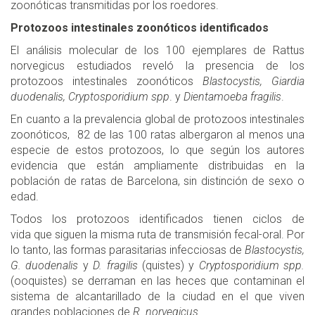
zoonóticas transmitidas por los roedores.
Protozoos intestinales zoonóticos identificados
El análisis molecular de los 100 ejemplares de Rattus
norvegicus estudiados reveló la presencia de los
protozoos intestinales zoonóticos
Blastocystis, Giardia
duodenalis, Cryptosporidium spp
. y
Dientamoeba fragilis
.
En cuanto a la prevalencia global de protozoos intestinales
zoonóticos, 82 de las 100 ratas albergaron al menos una
especie de estos protozoos, lo que según los autores
evidencia que están ampliamente distribuidas en la
población de ratas de Barcelona, sin distinción de sexo o
edad.
Todos los protozoos identificados tienen ciclos de
vida que siguen la misma ruta de transmisión fecal-oral. Por
lo tanto, las formas parasitarias infecciosas de
Blastocystis,
G. duodenalis
y
D. fragilis
(quistes) y
Cryptosporidium spp.
(ooquistes) se derraman en las heces que contaminan el
sistema de alcantarillado de la ciudad en el que viven
grandes poblaciones de
R. norvegicus
.