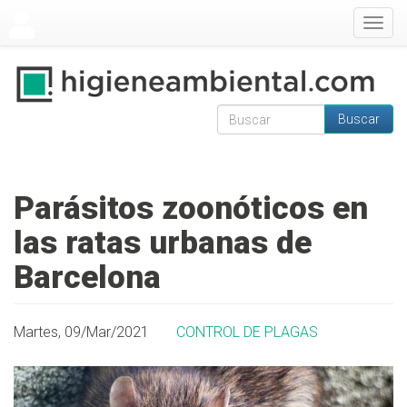
Pasar al contenido principal
Togg
navig
Buscar
Formulario de
Buscar
búsqueda
Parásitos zoonóticos en
las ratas urbanas de
Barcelona
Martes, 09/Mar/2021
CONTROL DE PLAGAS