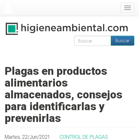
Pasar al contenido principal
Togg
navig
Buscar
Formulario de
Buscar
búsqueda
Plagas en productos
alimentarios
almacenados, consejos
para identificarlas y
prevenirlas
Martes, 22/Jun/2021
CONTROL DE PLAGAS