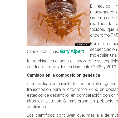
El equipo in
relacionados 
sistemas de de
modificar los
tóxicos, que
citocromo P450
Para el estudi
secuenciació
Gary Alpert
Cimex lectularius,
molecular una
tanto chinches criadas en laboratorio susceptibl
que fueron recogidas en Ohio entre 2009 y 2010.
Cambios en la composición genética
Una evaluación inicial de los posibles genes
transcripción para el citocromo P450 en pobla
estadios de desarrollo, en comparación con chin
altos de glutatión S-transferasa en poblacio
pesticidas.
Los científicos concluyen que, más allá de muta