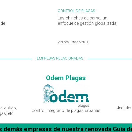
CONTROL DE PLAGAS
Las chinches de cama; un
 de
enfoque de gestión globalizada
Viernes, 09/Sep/2011
EMPRESAS RELACIONADAS
Odem Plagas
carachas,
desinfe
Control integrado de plagas urbanas
as, etc.
as demás empresas de nuestra
renovada
Guia d