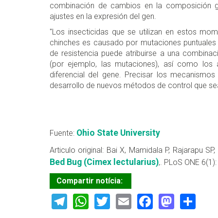
combinación de cambios en la composición ge
ajustes en la expresión del gen.
"Los insecticidas que se utilizan en estos mom
chinches es causado por mutaciones puntuales
de resistencia puede atribuirse a una combina
(por ejemplo, las mutaciones), así como los 
diferencial del gene. Precisar los mecanismos
desarrollo de nuevos métodos de control que sean
Ohio State University
Fuente:
Articulo original: Bai X, Mamidala P, Rajarapu SP
Bed Bug (Cimex lectularius)
,. PLoS ONE 6(1)
Compartir notícia:
Telegram
WhatsApp
Twitter
Email
Facebook
Masto
Sh