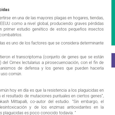
icidas
rtirse en una de las mayores plagas en hogares, tiendas,
en EEUU como a nivel global, produciendo graves pérdidas
n primer estudio genético de estos pequeños insectos
combatirlos.
cidas es uno de los factores que se considera determinante
tieron el transcriptoma (conjunto de genes que se están
el Cimex lectularius a pirosecuenciación, con el fin de
canismos de defensa y los genes que pueden hacerla
e uso común.
omún hoy en día es que la resistencia a los plaguicidas en
s el resultado de mutaciones puntuales en ciertos genes",
ash Mittapalli, co-autor del estudio. "Sin embargo, el
esintoxicación y de los enzimas antioxidantes en la
os plaguicidas es poco conocido todavía. "