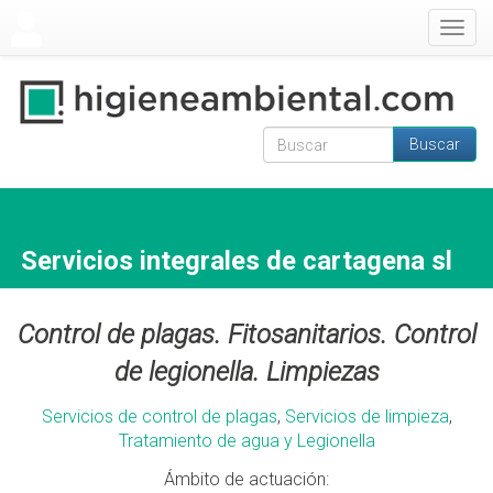
Pasar al contenido principal
Togg
navig
Buscar
Formulario de
Buscar
búsqueda
Servicios integrales de cartagena sl
Control de plagas. Fitosanitarios. Control
de legionella. Limpiezas
Servicios de control de plagas
,
Servicios de limpieza
,
Tratamiento de agua y Legionella
Ámbito de actuación: