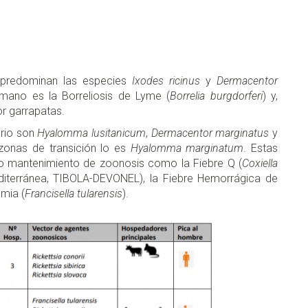
 predominan las especies
Ixodes ricinus
y
Dermacentor
humano es la Borreliosis de Lyme (
Borrelia burgdorferi
) y,
or garrapatas.
ario son
Hyalomma lusitanicum
,
Dermacentor marginatus
y
 zonas de transición lo es
Hyalomma marginatum
. Estas
 o mantenimiento de zoonosis como la Fiebre Q (
Coxiella
editerránea, TIBOLA-DEVONEL), la Fiebre Hemorrágica de
mia (
Francisella tularensis
).