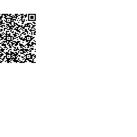
don
are