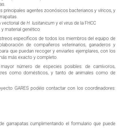
as.
s principales agentes zoonósicos bacterianos y víricos, y
rrapatas.
 vectorial de
H. lusitanicum
y el virus de la FHCC
 y material genético
streos específicos de todos los miembros del equipo de
 colaboración de compañeros veterinarios, ganaderos y
ara que puedan recoger y enviarles ejemplares, con los
 más más exacto y completo.
l mayor número de especies posibles: de carnívoros,
lvestres como domésticos, y tanto de animales como de
royecto GARES podéis contactar con los coordinadores:
a de garrapatas cumplimentando el formulario que puede