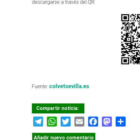
descargarse a través del QR:
colvetsevilla.es
Fuente:
Compartir notícia:
Telegram
WhatsApp
Twitter
Email
Facebook
Masto
Sh
Añadir nuevo comentario