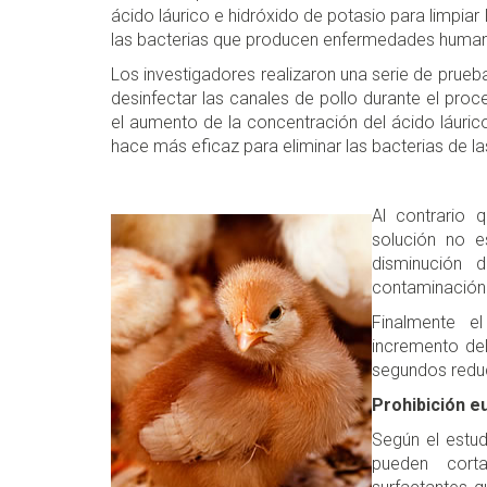
ácido láurico e hidróxido de potasio para limpiar
las bacterias que producen enfermedades humana
Los investigadores realizaron una serie de prueb
desinfectar las canales de pollo durante el proc
el aumento de la concentración del ácido láurico
hace más eficaz para eliminar las bacterias de la
Al contrario 
solución no e
disminución 
contaminación 
Finalmente el
incremento de
segundos reduc
Prohibición e
Según el estud
pueden cort