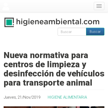
Pasar al contenido principal
Togg
navig
Buscar
Formulario de
Buscar
búsqueda
Nueva normativa para
centros de limpieza y
desinfección de vehículos
para transporte animal
Jueves, 21/Nov/2019
HIGIENE ALIMENTARIA