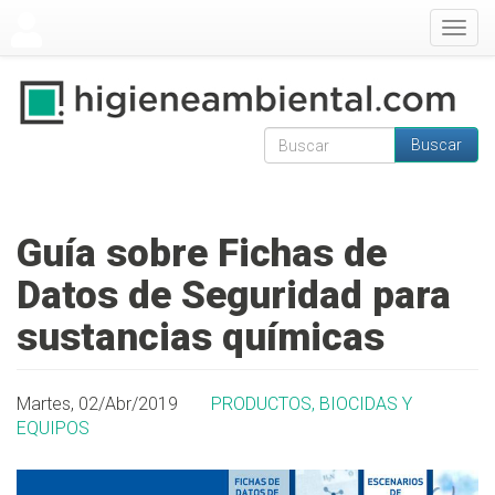
Pasar al contenido principal
Togg
navig
Buscar
Formulario de
Buscar
búsqueda
Guía sobre Fichas de
Datos de Seguridad para
sustancias químicas
Martes, 02/Abr/2019
PRODUCTOS, BIOCIDAS Y
EQUIPOS