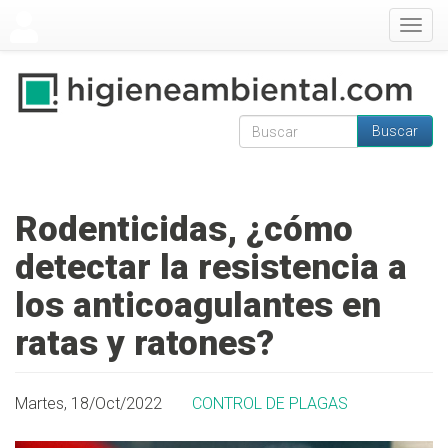
Pasar al contenido principal
Togg
navig
Buscar
Formulario de
Buscar
búsqueda
Rodenticidas, ¿cómo
detectar la resistencia a
los anticoagulantes en
ratas y ratones?
Martes, 18/Oct/2022
CONTROL DE PLAGAS