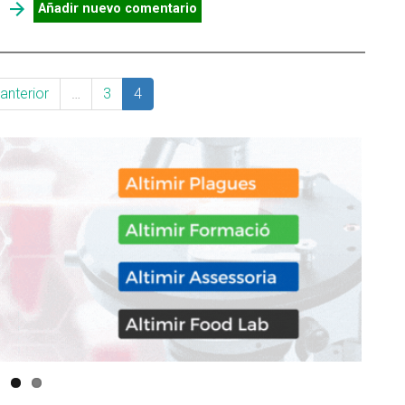
SOBRE EL HONGO ASPERGILLUS FUMIGATUS PODRÍA AFECTAR
Añadir nuevo comentario
UN EDIFICIO DEL AYUNTAMIENTO DE BARCELONA
 anterior
…
3
4