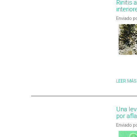
Rinitis
interior
Enviado po
LEER MÁS
Una lev
por afl
Enviado po