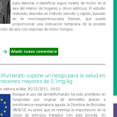
para detectar e identificar bajos niveles de moho en el
aire del interior de hogares y otros edificios. El estudio
realizado describe un método sencillo y rápido, basado
en la microespectroscopía Raman, que puede
proporcionar una indicación temprana de la posible
ción del aire con esporas de micro hongos.
SOBRE NUEVA TÉCNICA PARA DETECTAR LA CONTAMINACIÓN
Añadir nuevo comentario
DEL AIRE INTERIOR POR MOHO
tilfumarato supone un riesgo para la salud en
traciones mayores de 0,1mg/kg
r editora el Mar, 05/22/2012 - 09:53
Aunque el uso del dimetilfumarato ha sido prohibido en
fungicidas por originar de dermatitis graves e
insuficiencia respiratoria aguda, la Directiva de Biocidas
98/8/CE no prevé que se restrinja la importación en la
Unión de artículos tratados con este biocida. Un