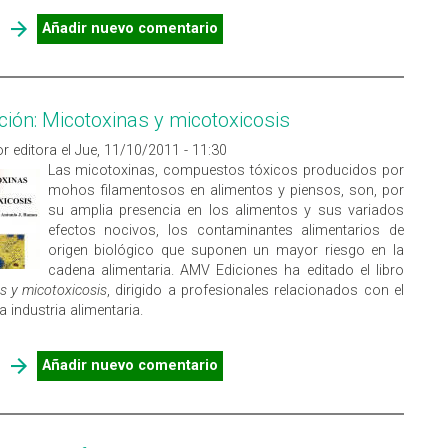
SOBRE SEMINARIO: CALIDAD DEL AIRE INTERIOR,
Añadir nuevo comentario
CONTAMINANTES BIOLÓGICOS
ción: Micotoxinas y micotoxicosis
r editora el Jue, 11/10/2011 - 11:30
Las micotoxinas, compuestos tóxicos producidos por
mohos filamentosos en alimentos y piensos, son, por
su amplia presencia en los alimentos y sus variados
efectos nocivos, los contaminantes alimentarios de
origen biológico que suponen un mayor riesgo en la
cadena alimentaria. AMV Ediciones ha editado el libro
s y micotoxicosis
, dirigido a profesionales relacionados con el
a industria alimentaria.
SOBRE PUBLICACIÓN: MICOTOXINAS Y MICOTOXICOSIS
Añadir nuevo comentario