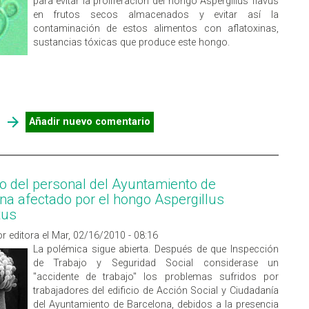
para evitar la proliferación del hongo Aspergillus flavus
en frutos secos almacenados y evitar así la
contaminación de estos alimentos con aflatoxinas,
sustancias tóxicas que produce este hongo.
SOBRE UNA LEVADURA EVITA LA CONTAMINACIÓN DE
Añadir nuevo comentario
ALIMENTOS POR AFLATOXINAS
o del personal del Ayuntamiento de
na afectado por el hongo Aspergillus
tus
r editora el Mar, 02/16/2010 - 08:16
La polémica sigue abierta. Después de que Inspección
de Trabajo y Seguridad Social considerase un
"accidente de trabajo" los problemas sufridos por
trabajadores del edificio de Acción Social y Ciudadanía
del Ayuntamiento de Barcelona, debidos a la presencia