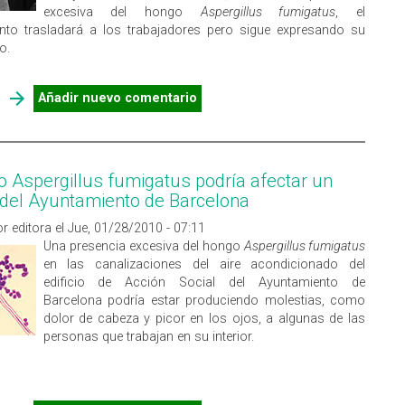
excesiva del hongo
Aspergillus fumigatus
, el
nto trasladará a los trabajadores pero sigue expresando su
o.
SOBRE TRASLADO DEL PERSONAL DEL AYUNTAMIENTO DE
Añadir nuevo comentario
BARCELONA AFECTADO POR EL HONGO ASPERGILLUS
FUMIGATUS
o Aspergillus fumigatus podría afectar un
o del Ayuntamiento de Barcelona
r editora el Jue, 01/28/2010 - 07:11
Una presencia excesiva del hongo
Aspergillus fumigatus
en las canalizaciones del aire acondicionado del
edificio de Acción Social del Ayuntamiento de
Barcelona podría estar produciendo molestias, como
dolor de cabeza y picor en los ojos, a algunas de las
personas que trabajan en su interior.