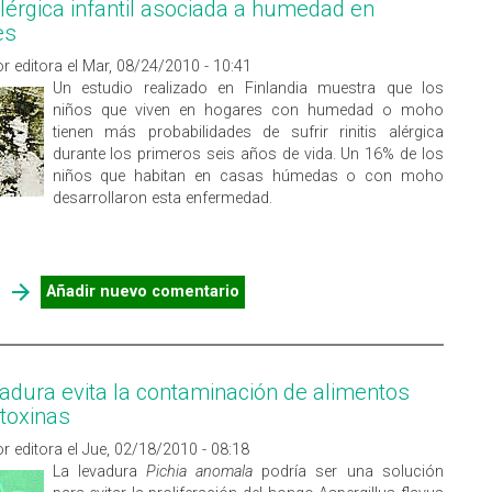
 alérgica infantil asociada a humedad en
es
r editora el Mar, 08/24/2010 - 10:41
Un estudio realizado en Finlandia muestra que los
niños que viven en hogares con humedad o moho
tienen más probabilidades de sufrir rinitis alérgica
durante los primeros seis años de vida. Un 16% de los
niños que habitan en casas húmedas o con moho
desarrollaron esta enfermedad.
SOBRE RINITIS ALÉRGICA INFANTIL ASOCIADA A HUMEDAD EN
Añadir nuevo comentario
INTERIORES
adura evita la contaminación de alimentos
atoxinas
r editora el Jue, 02/18/2010 - 08:18
La levadura
Pichia anomala
podría ser una solución