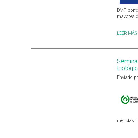
DMF con­te
mayores de
LEER MÁS
Seminar
biológi
Enviado po
medidas de