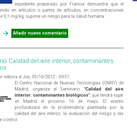
expediente preparado por Francia demuestra que el
nido en artículos o partes de artículos, en concentra­ciones
 0,1 mg/kg, supone un riesgo para la salud humana.
SOBRE EL DIMETILFUMARATO SUPONE UN RIESGO PARA LA
Añadir nuevo comentario
SALUD EN CONCENTRACIONES MAYORES DE 0,1MG/KG
io: Calidad del aire interior, contaminantes
cos
r editora el Jue, 05/10/2012 - 09:51
El Centro Nacional de Nuevas Tecnologias (CNNT) de
Madrid, organiza el Seminario
"Calidad del aire
interior: contaminantes biológicos"
, que tendrá lugar
en Madrid el próximo 16 de mayo. El evento
profundizará en la problemática planteada por la
calidad del aire interior, la evaluación del riesgo y las
 control.