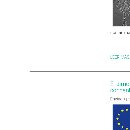
contamina
LEER MÁS
El dime
concen
Enviado po