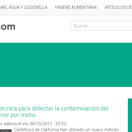
AIRE, AGUA Y LEGIONELLA
HIGIENE ALIMENTARIA
ARTÍCULOS D
Formulario de
Buscar
écnica para detectar la contaminación del
terior por moho
r editora el Vie, 06/15/2012 - 02:53
Cientificos de California han utilizado un nuevo método