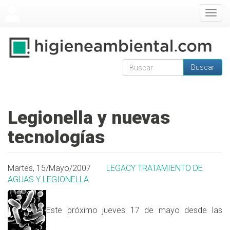
Pasar al contenido principal
Togg
navig
Buscar
Formulario de
Buscar
búsqueda
Legionella y nuevas
tecnologías
Martes, 15/Mayo/2007
LEGACY TRATAMIENTO DE
AGUAS Y LEGIONELLA
Este próximo jueves 17 de mayo desde las