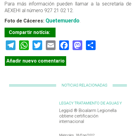
Para más información pueden llamar a la secretaría de
AEXEHI al número 927 21 02 12.
Quetemuerdo
Foto de Cáceres:
.
Compartir notícia:
Telegram
WhatsApp
Twitter
Email
Facebook
Mastodon
Share
Añadir nuevo comentario
NOTICIAS RELACIONADAS
LEGACY TRATAMIENTO DE AGUAS Y
LEGIONELLA
Legipid ® Bioalarm Legionella
obtiene certificación
internacional
Miércoles, 18/Ene/2012