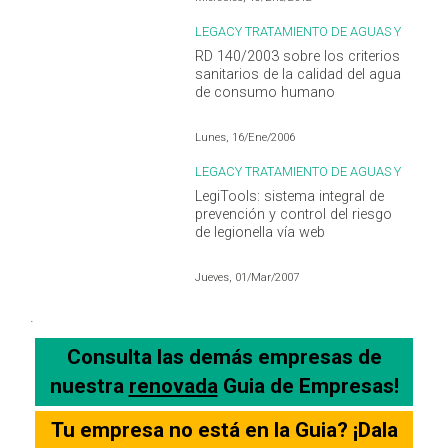
LEGACY TRATAMIENTO DE AGUAS Y
LEGIONELLA
RD 140/2003 sobre los criterios
sanitarios de la calidad del agua
de consumo humano
Lunes, 16/Ene/2006
LEGACY TRATAMIENTO DE AGUAS Y
LEGIONELLA
LegiTools: sistema integral de
prevención y control del riesgo
de legionella vía web
Jueves, 01/Mar/2007
.
Consulta las demás empresas de
nuestra
renovada
Guia de Empresas!
Tu empresa no está en la Guia? ¡Dala