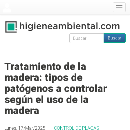
Pasar al contenido principal
Togg
navig
Buscar
Formulario de
Buscar
búsqueda
Tratamiento de la
madera: tipos de
patógenos a controlar
según el uso de la
madera
Lunes, 17/Mar/2025
CONTROL DE PLAGAS