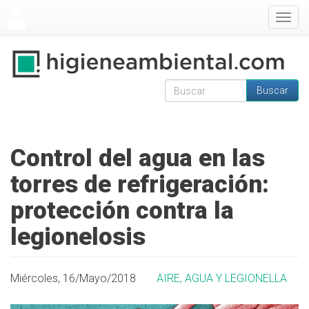
Pasar al contenido principal
Togg
navig
Buscar
Formulario de
Buscar
búsqueda
Control del agua en las
torres de refrigeración:
protección contra la
legionelosis
Miércoles, 16/Mayo/2018
AIRE, AGUA Y LEGIONELLA