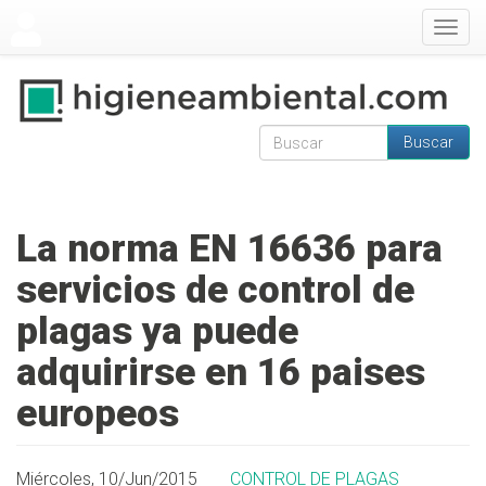
Pasar al contenido principal
Togg
navig
Buscar
Formulario de
Buscar
búsqueda
La norma EN 16636 para
servicios de control de
plagas ya puede
adquirirse en 16 paises
europeos
Miércoles, 10/Jun/2015
CONTROL DE PLAGAS