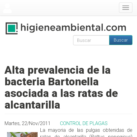
Pasar al contenido principal
Togg
navig
Buscar
Formulario de
Buscar
búsqueda
Alta prevalencia de la
bacteria Bartonella
asociada a las ratas de
alcantarilla
Martes, 22/Nov/2011
CONTROL DE PLAGAS
La mayoria de las pulgas obtenidas de
ratas de alcantarilla (
Rattus norvegicus
)