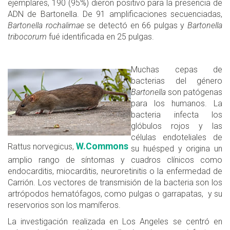
ejemplares, 190 (95%) dieron positivo para la presencia de
ADN de Bartonella. De 91 amplificaciones secuenciadas,
Bartonella rochalimae
se detectó en 66 pulgas y
Bartonella
tribocorum
fué identificada en 25 pulgas.
Muchas cepas de
bacterias del género
Bartonella
son patógenas
para los humanos. La
bacteria infecta los
glóbulos rojos y las
células endoteliales de
W.Commons
Rattus norvegicus,
su huésped y origina un
amplio rango de síntomas y cuadros clínicos como
endocarditis, miocarditis, neuroretinitis o la enfermedad de
Carrión. Los vectores de transmisión de la bacteria son los
artrópodos hematófagos, como pulgas o garrapatas, y su
reservorios son los mamíferos.
La investigación realizada en Los Angeles se centró en