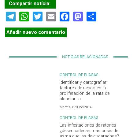
Compartir notícia:
Telegram
WhatsApp
Twitter
Email
Facebook
Mastodon
Share
Añadir nuevo comentario
NOTICIAS RELACIONADAS
CONTROL DE PLAGAS
Identificar y cartografiar
factores de riesgo en la
proliferación de la rata de
alcantarilla
Martes, 07/Ene/2014
CONTROL DE PLAGAS
Las infestaciones de ratones
¿desencadenan más crisis de
asma que las de cucarachas?