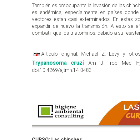
También es preocupante la invasión de las chin
es endémica, especialmente en países donde
vectores estan casi exterminados. En estas zo
expandir de nuevo la transmisión. A esto se a
combatir que los triatominos, debido a su resisten
Articulo original: Michael Z. Levy y otr
Trypanosoma cruzi
Am J Trop Med Hyg 1
doi:10.4269/ajtmh.14-0483
CURSO: Las chinches