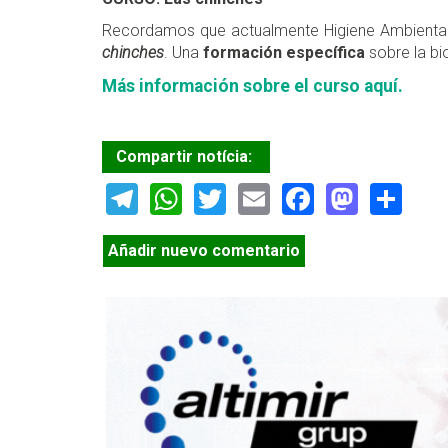
Recordamos que actualmente Higiene Ambiental C
chinches
. Una
formación específica
sobre la bio
Más información sobre el curso aquí.
Compartir notícia:
Telegram
WhatsApp
Twitter
Email
Facebook
Masto
Sh
Añadir nuevo comentario