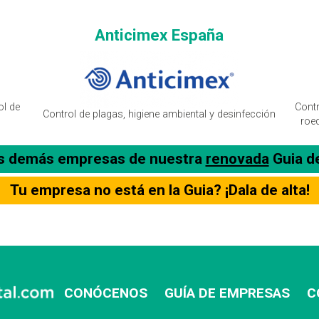
Anticimex España
ol de
Contr
Control de plagas, higiene ambiental y desinfección
roe
as demás empresas de nuestra
renovada
Guia d
Tu empresa no está en la Guia? ¡Dala de alta!
CONÓCENOS
GUÍA DE EMPRESAS
C