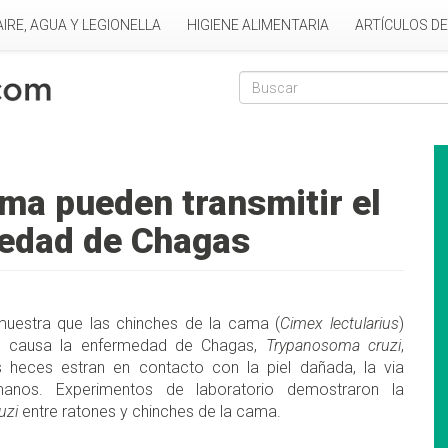
AIRE, AGUA Y LEGIONELLA
HIGIENE ALIMENTARIA
ARTÍCULOS D
Formulario de
Buscar
ama pueden transmitir el
medad de Chagas
muestra que las chinches de la cama (
Cimex lectularius
)
ue causa la enfermedad de Chagas,
Trypanosoma cruzi
,
s heces estran en contacto con la piel dañada, la via
manos. Experimentos de laboratorio demostraron la
uzi
entre ratones y chinches de la cama.