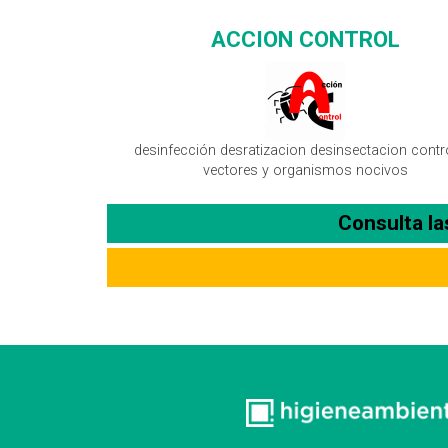
ACCION CONTROL
desinfección desratizacion desinsectacion contr
vectores y organismos nocivos
Consulta l