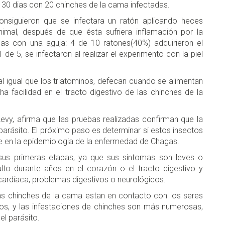
 30 dias con 20 chinches de la cama infectadas.
onsiguieron que se infectara un ratón aplicando heces
nimal, después de que ésta sufriera inflamación por la
das con una aguja: 4 de 10 ratones(40%) adquirieron el
de 5, se infectaron al realizar el experimento con la piel
 al igual que los triatominos, defecan cuando se alimentan
facilidad en el tracto digestivo de las chinches de la
. Levy, afirma que las pruebas realizadas confirman que la
 parásito. El próximo paso es determinar si estos insectos
te en la epidemiologia de la enfermedad de Chagas.
 sus primeras etapas, ya que sus sintomas son leves o
lto durante años en el corazón o el tracto digestivo y
 cardíaca, problemas digestivos o neurológicos.
as chinches de la cama estan en contacto con los seres
s, y las infestaciones de chinches son más numerosas,
l parásito.