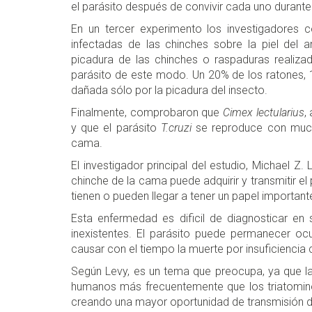
el parásito después de convivir cada uno durante
En un tercer experimento los investigadores c
infectadas de las chinches sobre la piel del a
picadura de las chinches o raspaduras realiza
parásito de este modo. Un 20% de los ratones, 1 
dañada sólo por la picadura del insecto.
Finalmente, comprobaron que
Cimex lectularius
,
y que el parásito
T.cruzi
se reproduce con mucha 
cama.
El investigador principal del estudio, Michael Z
chinche de la cama puede adquirir y transmitir el
tienen o pueden llegar a tener un papel importan
Esta enfermedad es dificil de diagnosticar en
inexistentes. El parásito puede permanecer ocu
causar con el tiempo la muerte por insuficiencia
Según Levy, es un tema que preocupa, ya que l
humanos más frecuentemente que los triatomino
creando una mayor oportunidad de transmisión de