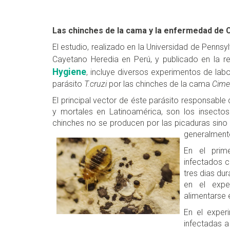
Las chinches de la cama y la enfermedad de
El estudio, realizado en la Universidad de Penns
Cayetano Heredia en Perú, y publicado en la r
Hygiene
, incluye diversos experimentos de lab
parásito
T.cruzi
por las chinches de la cama
Cimex
El principal vector de éste parásito responsabl
y mortales en Latinoamérica, son los insectos
chinches no se producen por las picaduras sino
generalmente
En el prim
infectados 
tres dias du
en el expe
alimentarse 
En el exper
infectadas a