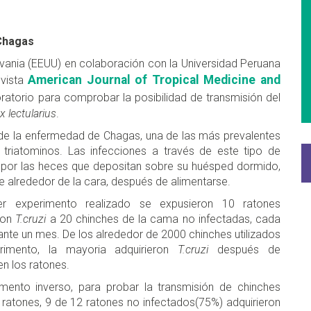
 Chagas
ylvania (EEUU) en colaboración con la Universidad Peruana
American Journal of Tropical Medicine and
evista
oratorio para comprobar la posibilidad de transmisión del
 lectularius
.
e de la enfermedad de Chagas, una de las más prevalentes
 triatominos. Las infecciones a través de este tipo de
 por las heces que depositan sobre su huésped dormido,
 alrededor de la cara, después de alimentarse.
er experimento realizado se expusieron 10 ratones
con
T.cruzi
a 20 chinches de la cama no infectadas, cada
rante un mes. De los alrededor de 2000 chinches utilizados
rimento, la mayoria adquirieron
T.cruzi
después de
en los ratones.
imento inverso, para probar la transmisión de chinches
 ratones, 9 de 12 ratones no infectados(75%) adquirieron